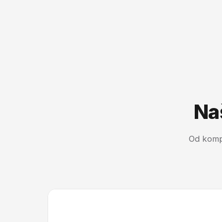
Na
Od komp