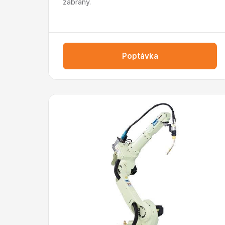
zábrany.
Poptávka