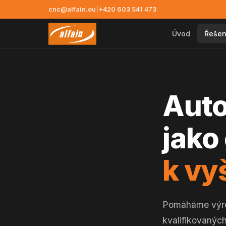
cnc@alfain.eu
|
+420 603 541 473
Úvod
Řešen
Auto
jako
k vy
Pomáháme výrob
kvalifikovanýc