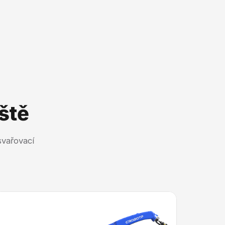
ště
vařovací