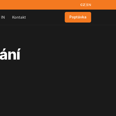
CZ
|
EN
 IN
Kontakt
Poptávka
ání