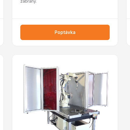
zábrany.
Poptávka